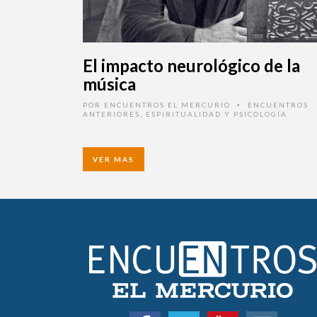
El impacto neurológico de la
música
POR
ENCUENTROS EL MERCURIO
ENCUENTROS
•
ANTERIORES
,
ESPIRITUALIDAD Y PSICOLOGÍA
VER MAS