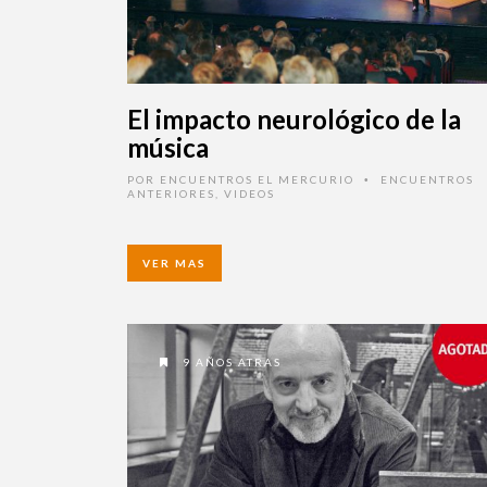
El impacto neurológico de la
música
POR
ENCUENTROS EL MERCURIO
ENCUENTROS
•
ANTERIORES
,
VIDEOS
VER MAS
9 AÑOS ATRAS