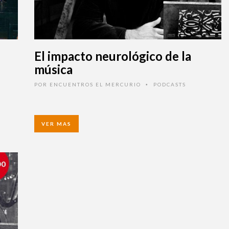
El impacto neurológico de la
música
POR
ENCUENTROS EL MERCURIO
PODCASTS
•
VER MAS