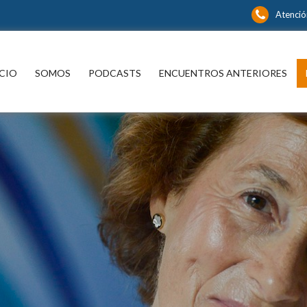
Atención
íbase y continúe informándose sin límite
CIO
SOMOS
PODCASTS
ENCUENTROS ANTERIORES
P
spacio para informarse y
xionar con los distintos actores
 noticia y del que hacer nacional
ternacional que están marcando
a en las más diversas áreas del
cimiento.
¿ No tiene una suscri
nidos editoriales, periodísticos y
rales en múltiples disciplinas.
digital a Encuentros
Mercurio ?
s suscriptor de Encuentros El
Mercurio:
Suscríbase