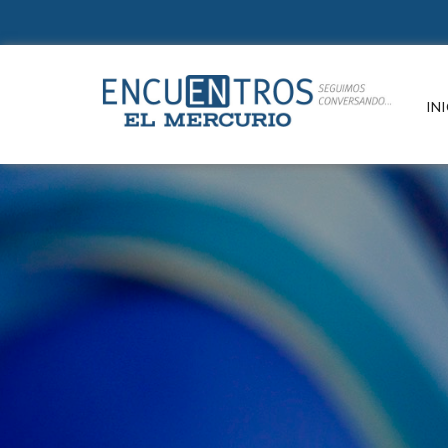
Suscr
INI
Un e
refle
de la
e in
paut
cono
Conte
cultu
Si ya e