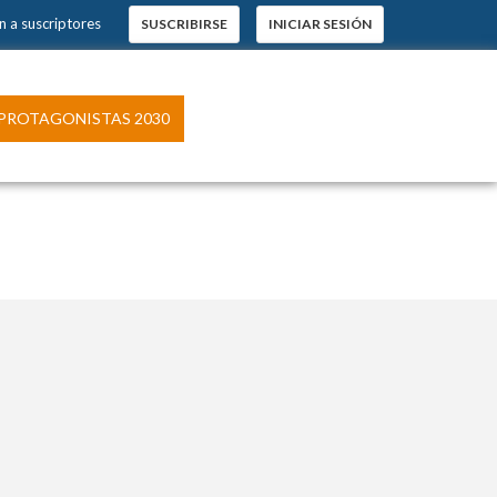
 a suscriptores
SUSCRIBIRSE
INICIAR SESIÓN
ROTAGONISTAS 2030
pción
 El