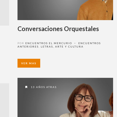
¿Alguna duda o consulta?
Llámenos al
+562 27536300
ó escríbanos a
soportedigital@mercurio.cl
Conversaciones Orquestales
POR
ENCUENTROS EL MERCURIO
ENCUENTROS
•
ANTERIORES
,
LETRAS, ARTE Y CULTURA
VER MAS
13 AÑOS ATRAS