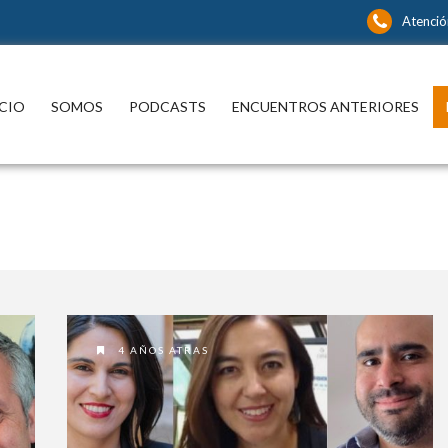
Atención
íbase y continúe informándose sin límite
CIO
SOMOS
PODCASTS
ENCUENTROS ANTERIORES
P
spacio para informarse y
xionar con los distintos actores
 noticia y del que hacer nacional
ternacional que están marcando
a en las más diversas áreas del
cimiento.
¿ No tiene una suscri
nidos editoriales, periodísticos y
rales en múltiples disciplinas.
digital a Encuentros
Mercurio ?
s suscriptor de Encuentros El
Mercurio:
4 AÑOS ATRAS
Suscríbase