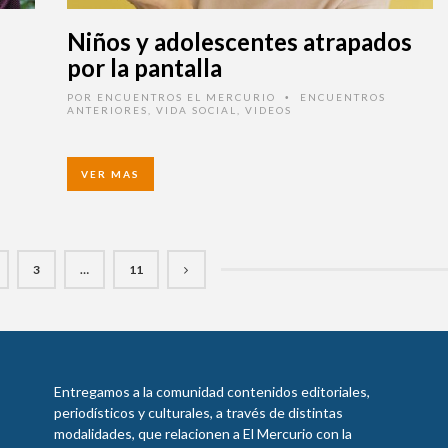
Niños y adolescentes atrapados
por la pantalla
POR
ENCUENTROS EL MERCURIO
ENCUENTROS
•
ANTERIORES
,
VIDA SOCIAL
,
VIDEOS
VER MAS
3
…
11
Entregamos a la comunidad contenidos editoriales,
periodísticos y culturales, a través de distintas
modalidades, que relacionen a El Mercurio con la