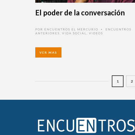
El poder de la conversación
POR
ENCUENTROS EL MERCURIO
ENCUENTROS
•
ANTERIORES
,
VIDA SOCIAL
,
VIDEOS
VER MAS
1
2