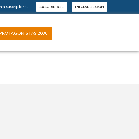
 a suscriptores
SUSCRIBIRSE
INICIAR SESIÓN
×
s.
ROTAGONISTAS 2030
pción
 El