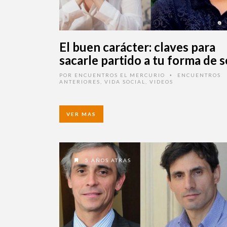
El buen carácter: claves para
sacarle partido a tu forma de s
POR
ENCUENTROS EL MERCURIO
ENCUENTROS
•
ANTERIORES
,
VIDA SOCIAL
,
VIDEOS
VER MAS
5 AÑOS ATRAS