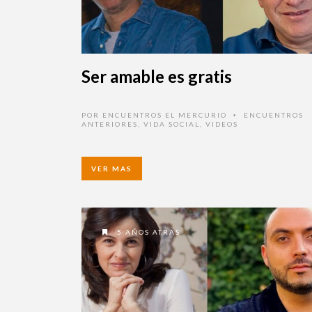
Ser amable es gratis
POR
ENCUENTROS EL MERCURIO
ENCUENTROS
•
ANTERIORES
,
VIDA SOCIAL
,
VIDEOS
VER MAS
5 AÑOS ATRAS