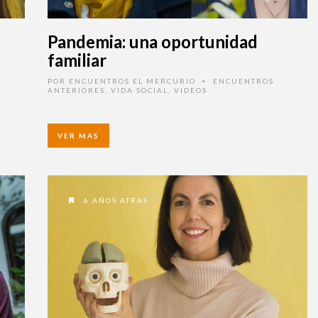
Pandemia: una oportunidad
familiar
POR
ENCUENTROS EL MERCURIO
ENCUENTROS
•
ANTERIORES
,
VIDA SOCIAL
,
VIDEOS
VER MAS
6 AÑOS ATRAS