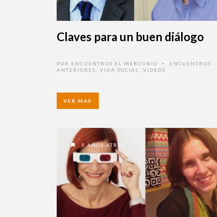
Claves para un buen diálogo
POR
ENCUENTROS EL MERCURIO
ENCUENTROS
•
ANTERIORES
,
VIDA SOCIAL
,
VIDEOS
VER MAS
5 AÑOS ATRAS