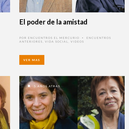
El poder de la amistad
POR
ENCUENTROS EL MERCURIO
ENCUENTROS
•
ANTERIORES
,
VIDA SOCIAL
,
VIDEOS
VER MAS
5 AÑOS ATRAS