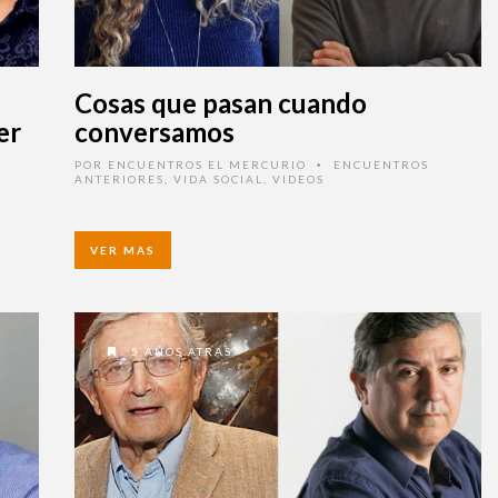
Cosas que pasan cuando
er
conversamos
POR
ENCUENTROS EL MERCURIO
ENCUENTROS
•
ANTERIORES
,
VIDA SOCIAL
,
VIDEOS
VER MAS
5 AÑOS ATRAS