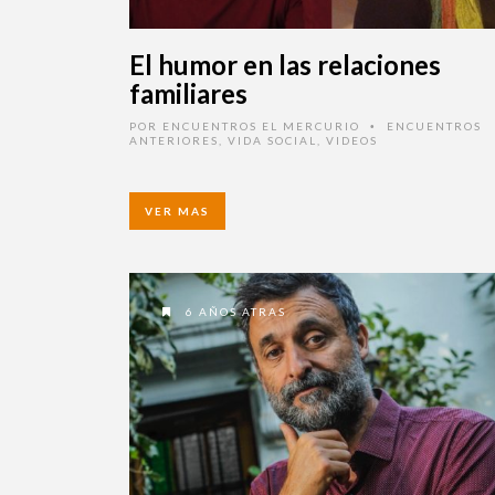
El humor en las relaciones
familiares
POR
ENCUENTROS EL MERCURIO
ENCUENTROS
•
ANTERIORES
,
VIDA SOCIAL
,
VIDEOS
VER MAS
6 AÑOS ATRAS