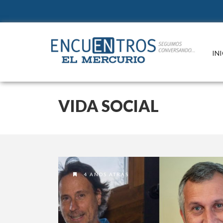
Suscr
INI
Un e
refle
de la
e in
paut
VIDA SOCIAL
cono
Conte
cultu
Si ya e
4 AÑOS ATRAS