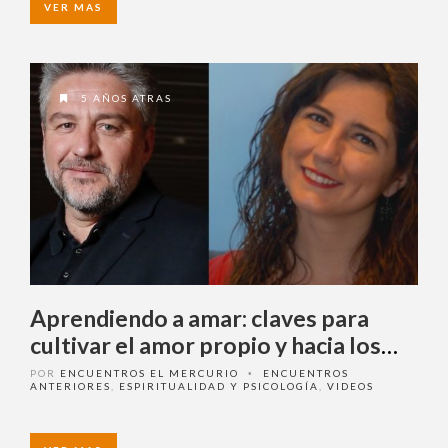
VER MAS
5 AÑOS ATRAS
Aprendiendo a amar: claves para
cultivar el amor propio y hacia los
demás
POR
ENCUENTROS EL MERCURIO
ENCUENTROS
•
ANTERIORES
,
ESPIRITUALIDAD Y PSICOLOGÍA
,
VIDEOS