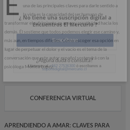
E
una de las principales claves para darle sentido a
la vida es la capacidad del ser humano de
Ingrese acá
transformar el sufrimiento en amor y creatividad hacia los
demás. Él sostiene que todos podemos elegir ese camino y,
¿Olvidó su contraseña?
más aun, en tiempos difíciles. Cómo escoger esa opción en
lugar de perpetuar el dolor y el vacío es el tema de la
conversación que este autor español sostendrá con la
psicóloga Mónica López.
¿ No tiene una suscripción digital a
Encuentros El Mercurio ?
Suscríbase
CONFERENCIA VIRTUAL
¿Alguna duda o consulta?
Llámenos al
+562 27536300
ó escríbanos a
soportedigital@mercurio.cl
APRENDIENDO A AMAR: CLAVES PARA