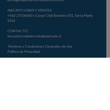
INSCRIPCIONES Y VENTAS:
+562-27536363 o Casas Club Bandera 331, Santa María
5542
CONTACTO:
encuentroselmercurio@mercurio.cl
Términos y Condiciones Generales de Uso
Política de Privacidad