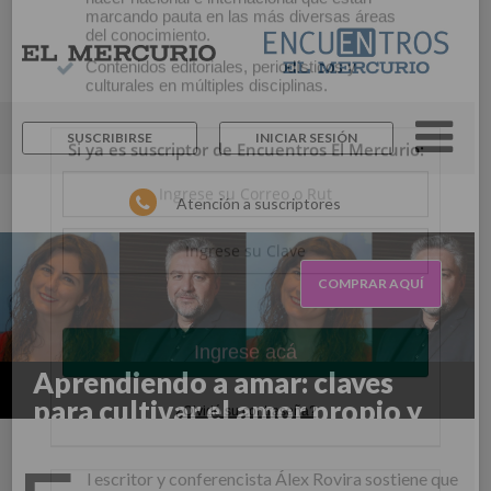
×
Suscríbase y continúe
informándose sin límites.
SUSCRIBIRSE
INICIAR SESIÓN
Un espacio para informarse y reflexionar con
los distintos actores de la noticia y del que
Atención a suscriptores
hacer nacional e internacional que están
marcando pauta en las más diversas áreas
del conocimiento.
Contenidos editoriales, periodísticos y
COMPRAR AQUÍ
culturales en múltiples disciplinas.
Si ya es suscriptor de Encuentros El Mercurio:
Aprendiendo a amar: claves
para cultivar el amor propio y
hacia los demás
l escritor y conferencista Álex Rovira sostiene que