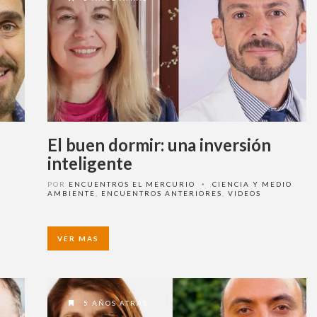
Ingrese acá
¿Olvidó su contraseña?
¿Alguna duda o consulta?
Llámenos al
+562 27536300
ó escríbanos a
soportedigital@mercurio.cl
El buen dormir: una inversión
inteligente
POR
ENCUENTROS EL MERCURIO
CIENCIA Y MEDIO
•
AMBIENTE
,
ENCUENTROS ANTERIORES
,
VIDEOS
VER MAS
5 AÑOS ATRAS