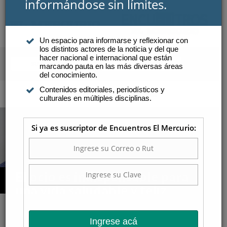
×
Suscríbase y continúe
informándose sin límites.
SUSCRIBIRSE
INICIAR SESIÓN
Un espacio para informarse y reflexionar con
los distintos actores de la noticia y del que
Atención a suscriptores
hacer nacional e internacional que están
marcando pauta en las más diversas áreas
del conocimiento.
Contenidos editoriales, periodísticos y
COMPRAR AQUÍ
culturales en múltiples disciplinas.
Si ya es suscriptor de Encuentros El Mercurio:
El ocio es indispensable para
una vida saludable y feliz
a ciencia ha demostrado la importancia del tiempo