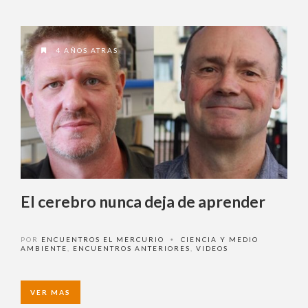
Ingrese acá
4 AÑOS ATRAS
¿Olvidó su contraseña?
¿ No tiene una suscripción digital a
Encuentros El Mercurio ?
El cerebro nunca deja de aprender
Suscríbase
POR
ENCUENTROS EL MERCURIO
CIENCIA Y MEDIO
•
AMBIENTE
,
ENCUENTROS ANTERIORES
,
VIDEOS
¿Alguna duda o consulta?
VER MAS
Llámenos al
+562 27536300
ó escríbanos a
soportedigital@mercurio.cl