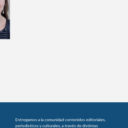
Ingrese acá
¿Olvidó su contraseña?
¿Alguna duda o consulta?
Llámenos al
+562 27536300
ó escríbanos a
soportedigital@mercurio.cl
Entregamos a la comunidad contenidos editoriales,
periodísticos y culturales, a través de distintas