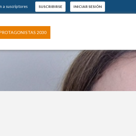
×
s.
 a suscriptores
SUSCRIBIRSE
INICIAR SESIÓN
ROTAGONISTAS 2030
pción
 El