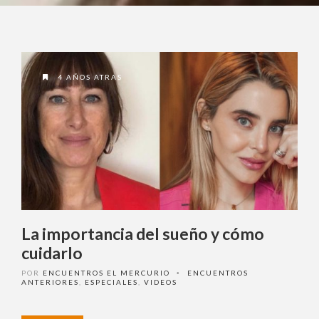
Ingrese acá
4 AÑOS ATRAS
¿Olvidó su contraseña?
¿ No tiene una suscripción digital a
Encuentros El Mercurio ?
La importancia del sueño y cómo
Suscríbase
cuidarlo
POR
ENCUENTROS EL MERCURIO
ENCUENTROS
•
ANTERIORES
,
ESPECIALES
,
VIDEOS
¿Alguna duda o consulta?
Llámenos al
+562 27536300
ó escríbanos a
soportedigital@mercurio.cl