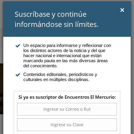
×
Suscríbase y continúe
informándose sin límites.
SUSCRIBIRSE
INICIAR SESIÓN
Un espacio para informarse y reflexionar con
los distintos actores de la noticia y del que
Atención a suscriptores
hacer nacional e internacional que están
marcando pauta en las más diversas áreas
del conocimiento.
Contenidos editoriales, periodísticos y
culturales en múltiples disciplinas.
Si ya es suscriptor de Encuentros El Mercurio:
Apertura del ciclo: Claves para
develar un Chile que cambia
LA NUEVA CUESTIÓN SOCIAL