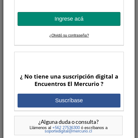
A
l cumplirse el primer año del segundo gobierno
Ingrese acá
de Sebastián Piñera, reflexionaremos junto a
destacados líderes de opinión sobre Chile y sus
¿Olvidó su contraseña?
cambios políticos y sociales, en tres Encuentros El
Mercurio. La invitación es a debatir sobre los principales
rasgos de la nueva realidad que emerge y los desafíos que
ello representa para la democracia.
¿ No tiene una suscripción digital a
Cuándo:
Encuentros El Mercurio ?
Lunes 18 de marzo / 20 horas / El Mercurio
Suscríbase
Carlos Peña:
Abogado, doctor en Filosofía. Rector U. Diego Portales.
¿Alguna duda o consulta?
Columnista El Mercurio.
Llámenos al
+562 27536300
ó escríbanos a
soportedigital@mercurio.cl