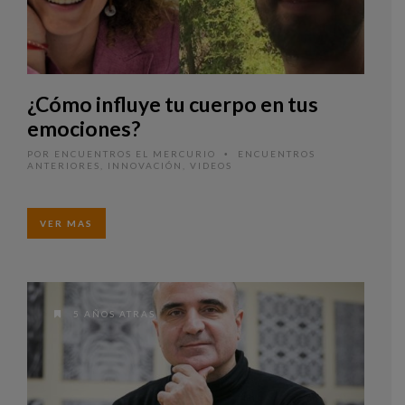
¿Cómo influye tu cuerpo en tus
emociones?
POR
ENCUENTROS EL MERCURIO
ENCUENTROS
•
ANTERIORES
,
INNOVACIÓN
,
VIDEOS
VER MAS
5 AÑOS ATRAS