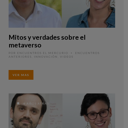
Mitos y verdades sobre el
metaverso
POR
ENCUENTROS EL MERCURIO
ENCUENTROS
•
ANTERIORES
,
INNOVACIÓN
,
VIDEOS
VER MAS
4 AÑOS ATRAS