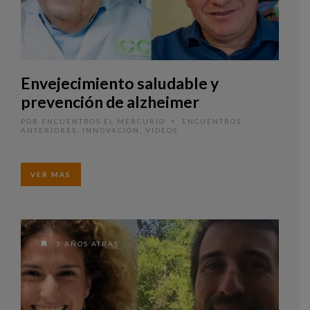
Envejecimiento saludable y
prevención de alzheimer
POR
ENCUENTROS EL MERCURIO
ENCUENTROS
•
ANTERIORES
,
INNOVACIÓN
,
VIDEOS
VER MAS
5 AÑOS ATRAS