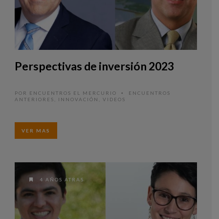
Perspectivas de inversión 2023
POR
ENCUENTROS EL MERCURIO
ENCUENTROS
•
ANTERIORES
,
INNOVACIÓN
,
VIDEOS
VER MAS
4 AÑOS ATRAS