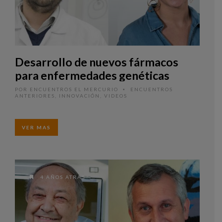
Desarrollo de nuevos fármacos
para enfermedades genéticas
POR
ENCUENTROS EL MERCURIO
ENCUENTROS
•
ANTERIORES
,
INNOVACIÓN
,
VIDEOS
VER MAS
4 AÑOS ATRAS