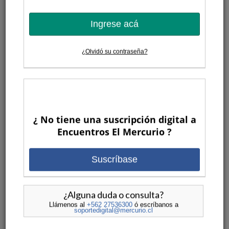
Ingrese acá
¿Olvidó su contraseña?
El camino para realizar los sueños
POR
ENCUENTROS EL MERCURIO
ENCUENTROS
•
ANTERIORES
,
INNOVACIÓN
,
VIDEOS
¿ No tiene una suscripción digital a
Encuentros El Mercurio ?
VER MAS
Suscríbase
12 MESES ATRAS
¿Alguna duda o consulta?
Llámenos al
+562 27536300
ó escríbanos a
soportedigital@mercurio.cl