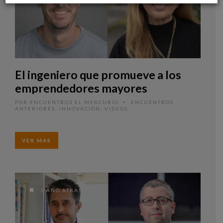
El ingeniero que promueve a los
emprendedores mayores
POR
ENCUENTROS EL MERCURIO
ENCUENTROS
•
ANTERIORES
,
INNOVACIÓN
,
VIDEOS
VER MAS
1 AÑO ATRAS