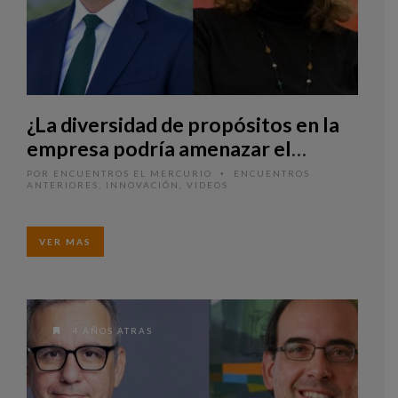
¿La diversidad de propósitos en la
empresa podría amenazar el
progreso?
POR
ENCUENTROS EL MERCURIO
ENCUENTROS
•
ANTERIORES
,
INNOVACIÓN
,
VIDEOS
VER MAS
4 AÑOS ATRAS