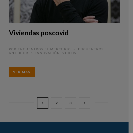
Viviendas poscovid
POR
ENCUENTROS EL MERCURIO
ENCUENTROS
•
ANTERIORES
,
INNOVACIÓN
,
VIDEOS
VER MAS
1
2
3