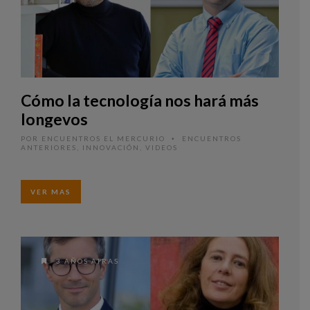
Cómo la tecnología nos hará más
longevos
POR
ENCUENTROS EL MERCURIO
ENCUENTROS
•
ANTERIORES
,
INNOVACIÓN
,
VIDEOS
VER MAS
3 AÑOS ATRAS