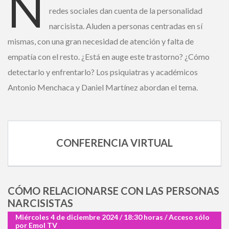
N
¿ No tiene una suscripción digital a
redes sociales dan cuenta de la personalidad
Encuentros El Mercurio ?
narcisista. Aluden a personas centradas en sí
mismas, con una gran necesidad de atención y falta de
Suscríbase
empatía con el resto. ¿Está en auge este trastorno? ¿Cómo
detectarlo y enfrentarlo? Los psiquiatras y académicos
¿Alguna duda o consulta?
Antonio Menchaca y Daniel Martínez abordan el tema.
Llámenos al
+562 27536300
ó escríbanos a
soportedigital@mercurio.cl
CONFERENCIA VIRTUAL
CÓMO RELACIONARSE CON LAS
PERSONAS NARCISISTAS
Miércoles 4 de diciembre 2024 / 18:30 horas / Acceso
sólo por Emol TV