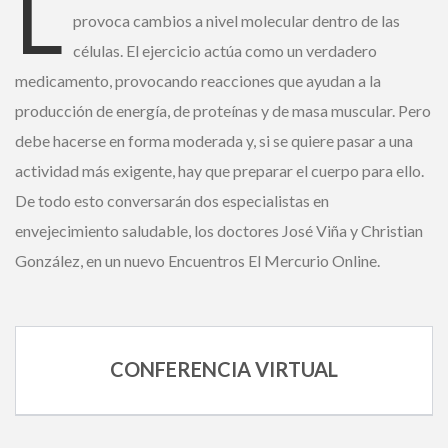
L
¿ No tiene una suscripción digital a
provoca cambios a nivel molecular dentro de las
Encuentros El Mercurio ?
células. El ejercicio actúa como un verdadero
medicamento, provocando reacciones que ayudan a la
Suscríbase
producción de energía, de proteínas y de masa muscular.
Pero debe hacerse en forma moderada y, si se quiere pasar
¿Alguna duda o consulta?
a una actividad más exigente, hay que preparar el cuerpo
Llámenos al
+562 27536300
ó escríbanos a
para ello. De todo esto conversarán dos especialistas en
soportedigital@mercurio.cl
envejecimiento saludable, los doctores José Viña y
Christian González, en un nuevo Encuentros El Mercurio
Online.
CONFERENCIA VIRTUAL