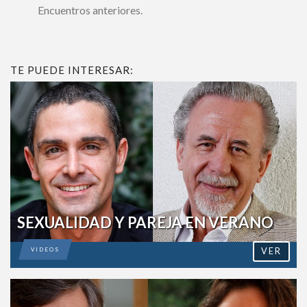
todos los eventos del mes por UF 0,24 ($1.000 el
primer mes) y con ello podrá, acceder también, a
todos los Encuentros anteriores.
TE PUEDE INTERESAR:
SEXUALIDAD Y PAREJA EN VERANO
VER
VIDEOS