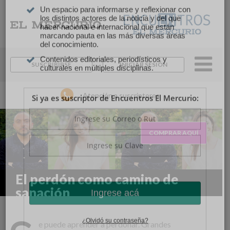
×
Suscríbase y continúe
informándose sin límites.
SUSCRIBIRSE
INICIAR SESIÓN
Un espacio para informarse y reflexionar con
los distintos actores de la noticia y del que
Atención a suscriptores
hacer nacional e internacional que están
marcando pauta en las más diversas áreas
del conocimiento.
Contenidos editoriales, periodísticos y
COMPRAR AQUÍ
culturales en múltiples disciplinas.
Si ya es suscriptor de Encuentros El Mercurio:
El perdón como camino de
sanación
e puede aprender a perdonar. Grandes