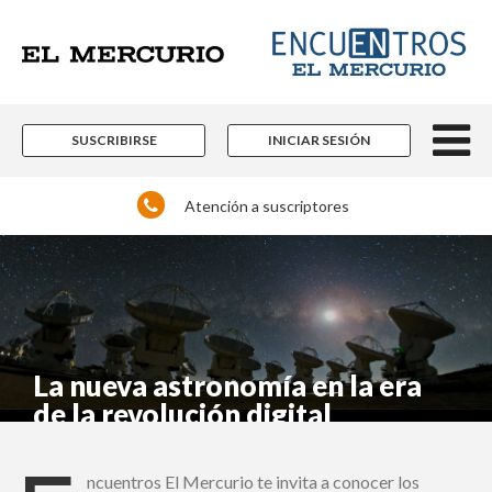
×
Suscríbase y continúe
informándose sin límites.
SUSCRIBIRSE
INICIAR SESIÓN
Un espacio para informarse y reflexionar con
los distintos actores de la noticia y del que
hacer nacional e internacional que están
Atención a suscriptores
marcando pauta en las más diversas áreas
del conocimiento.
Contenidos editoriales, periodísticos y
culturales en múltiples disciplinas.
Si ya es suscriptor de Encuentros El Mercurio:
La nueva astronomía en la era
de la revolución digital
ncuentros El Mercurio te invita a conocer los