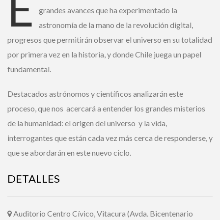
E
grandes avances que ha experimentado la
astronomía de la mano de la revolución digital,
Ingrese acá
progresos que permitirán observar el universo en su
totalidad por primera vez en la historia, y donde Chile juega
¿Olvidó su contraseña?
un papel fundamental.
Destacados astrónomos y científicos analizarán este
proceso, que nos acercará a entender los grandes misterios
¿ No tiene una suscripción digital a
de la humanidad: el origen del universo y la vida,
Encuentros El Mercurio ?
interrogantes que están cada vez más cerca de
responderse, y que se abordarán en este nuevo ciclo.
Suscríbase
DETALLES
¿Alguna duda o consulta?
Llámenos al
+562 27536300
ó escríbanos a
soportedigital@mercurio.cl
Auditorio Centro Cívico, Vitacura (Avda. Bicentenario