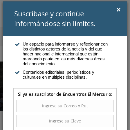
×
Suscríbase y continúe
informándose sin límites.
SUSCRIBIRSE
INICIAR SESIÓN
Un espacio para informarse y reflexionar con
los distintos actores de la noticia y del que
Atención a suscriptores
hacer nacional e internacional que están
marcando pauta en las más diversas áreas
del conocimiento.
Contenidos editoriales, periodísticos y
culturales en múltiples disciplinas.
Si ya es suscriptor de Encuentros El Mercurio:
La travesía que cambió el
mundo: Magallanes, primera
circunnavegación de la tierra