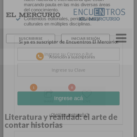
×
Suscríbase y continúe
informándose sin límites.
SUSCRIBIRSE
INICIAR SESIÓN
Un espacio para informarse y reflexionar con
los distintos actores de la noticia y del que
Atención a suscriptores
hacer nacional e internacional que están
marcando pauta en las más diversas áreas
del conocimiento.
Contenidos editoriales, periodísticos y
culturales en múltiples disciplinas.
1
0
Si ya es suscriptor de Encuentros El Mercurio:
SHARE
LOVE
Literatura y realidad: el arte de
contar historias