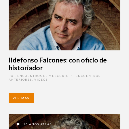
Ildefonso Falcones: con oficio de
historiador
POR
ENCUENTROS EL MERCURIO
ENCUENTROS
•
ANTERIORES
,
VIDEOS
VER MAS
10 AÑOS ATRAS