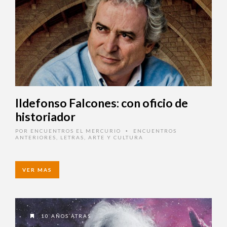
Ildefonso Falcones: con oficio de
historiador
POR
ENCUENTROS EL MERCURIO
ENCUENTROS
•
ANTERIORES
,
LETRAS, ARTE Y CULTURA
VER MAS
10 AÑOS ATRAS