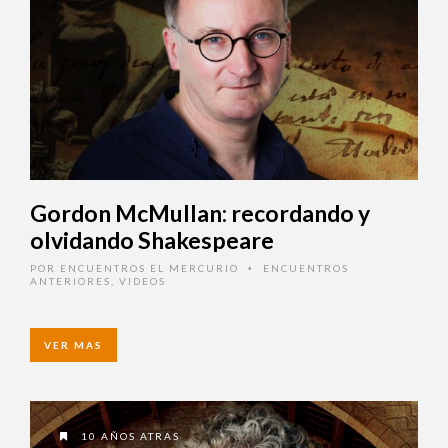
Gordon McMullan: recordando y
olvidando Shakespeare
POR
ENCUENTROS EL MERCURIO
ENCUENTROS
•
ANTERIORES
,
VIDEOS
VER MAS
10 AÑOS ATRAS