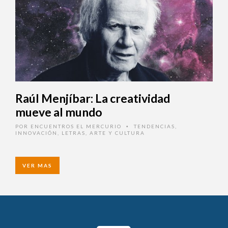
Raúl Menjíbar: La creatividad
mueve al mundo
POR
ENCUENTROS EL MERCURIO
TENDENCIAS
,
•
INNOVACIÓN
,
LETRAS, ARTE Y CULTURA
VER MAS