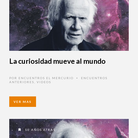
La curiosidad mueve al mundo
POR
ENCUENTROS EL MERCURIO
ENCUENTROS
•
ANTERIORES
,
VIDEOS
VER MAS
10 AÑOS ATRAS