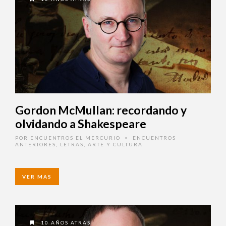
Gordon McMullan: recordando y
olvidando a Shakespeare
POR
ENCUENTROS EL MERCURIO
ENCUENTROS
•
ANTERIORES
,
LETRAS, ARTE Y CULTURA
VER MAS
10 AÑOS ATRAS