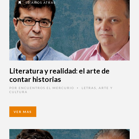
10 AÑOS ATRAS
Literatura y realidad: el arte de
contar historias
POR
ENCUENTROS EL MERCURIO
LETRAS, ARTE Y
•
CULTURA
VER MAS