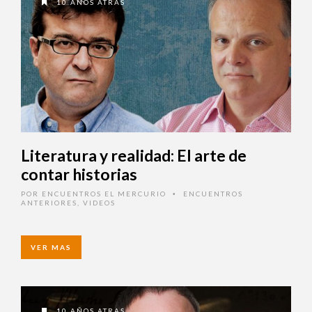
10 AÑOS ATRAS
Literatura y realidad: El arte de
contar historias
POR
ENCUENTROS EL MERCURIO
ENCUENTROS
•
ANTERIORES
,
VIDEOS
VER MAS
10 AÑOS ATRAS