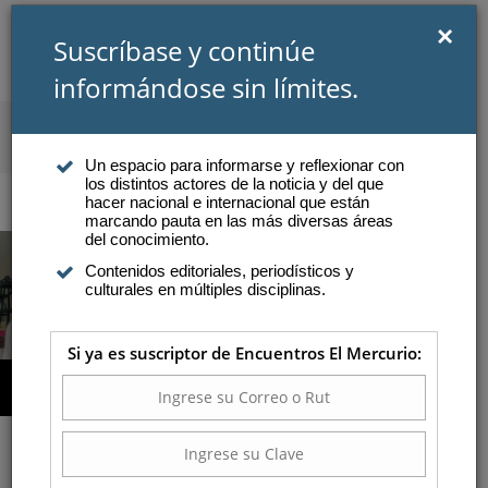
×
Suscríbase y continúe
informándose sin límites.
SUSCRIBIRSE
INICIAR SESIÓN
Un espacio para informarse y reflexionar con
los distintos actores de la noticia y del que
Atención a suscriptores
hacer nacional e internacional que están
marcando pauta en las más diversas áreas
del conocimiento.
Contenidos editoriales, periodísticos y
COMPRAR AQUÍ
culturales en múltiples disciplinas.
Si ya es suscriptor de Encuentros El Mercurio:
Los aprendizajes de una vida
larga
l diálogo con las personas mayores nos puede