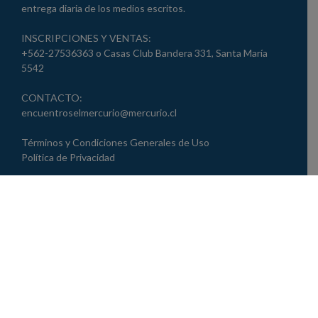
entrega diaria de los medios escritos.
INSCRIPCIONES Y VENTAS:
+562-27536363 o Casas Club Bandera 331, Santa María
5542
CONTACTO:
encuentroselmercurio@mercurio.cl
Términos y Condiciones Generales de Uso
Política de Privacidad