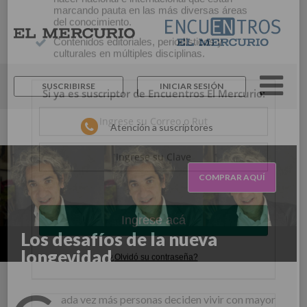
×
Suscríbase y continúe
informándose sin límites.
SUSCRIBIRSE
INICIAR SESIÓN
Un espacio para informarse y reflexionar con
los distintos actores de la noticia y del que
Atención a suscriptores
hacer nacional e internacional que están
marcando pauta en las más diversas áreas
del conocimiento.
Contenidos editoriales, periodísticos y
COMPRAR AQUÍ
culturales en múltiples disciplinas.
Si ya es suscriptor de Encuentros El Mercurio:
Los desafíos de la nueva
longevidad
ada vez más personas deciden vivir con mayor