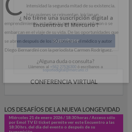
C
intensidad la segunda mitad de su existencia.
Hay quienes se reinventan, inician un
Ingrese acá
emprendimiento, estudian lo que siempre soñaron o se
embarcan en el viaje de su vida. De las oportunidades que
¿Olvidó su contraseña?
se abren después de los 50 conversa el médico y autor
Diego Bernardini con la periodista Carmen Rodríguez.
¿ No tiene una suscripción digital a
Encuentros El Mercurio ?
CONFERENCIA VIRTUAL
Suscríbase
LOS DESAFÍOS DE LA NUEVA LONGEVIDAD
¿Alguna duda o consulta?
Miércoles 21 de enero 2026 / 18:30 horas / Acceso sólo
por Emol TV El ticket permite ver este Encuentro a las
Llámenos al
+562 27536300
ó escríbanos a
soportedigital@mercurio.cl
18:30 hrs. del día del evento o después de su
transmisión.