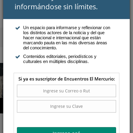
×
Suscríbase y continúe
informándose sin límites.
SUSCRIBIRSE
INICIAR SESIÓN
Un espacio para informarse y reflexionar con
los distintos actores de la noticia y del que
Atención a suscriptores
hacer nacional e internacional que están
marcando pauta en las más diversas áreas
del conocimiento.
Contenidos editoriales, periodísticos y
COMPRAR AQUÍ
culturales en múltiples disciplinas.
Si ya es suscriptor de Encuentros El Mercurio:
Voluntades anticipadas:
conversación necesaria sobre
el fin de la vida
s importante hablar en familia de aquellas