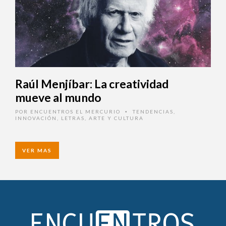
Raúl Menjíbar: La creatividad
mueve al mundo
POR
ENCUENTROS EL MERCURIO
TENDENCIAS
,
•
INNOVACIÓN
,
LETRAS, ARTE Y CULTURA
VER MAS