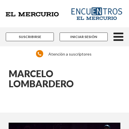
Un espacio para informarse y reflexionar con
los distintos actores de la noticia y del que
hacer nacional e internacional que están
marcando pauta en las más diversas áreas
del conocimiento.
Contenidos editoriales, periodísticos y
culturales en múltiples disciplinas.
SUSCRIBIRSE
INICIAR SESIÓN
Si ya es suscriptor de Encuentros El Mercurio:
Atención a suscriptores
MARCELO
LOMBARDERO
Ingrese acá
¿Olvidó su contraseña?