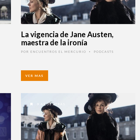
La vigencia de Jane Austen,
maestra de la ironía
POR
ENCUENTROS EL MERCURIO
PODCASTS
•
VER MAS
9 AÑOS ATRAS