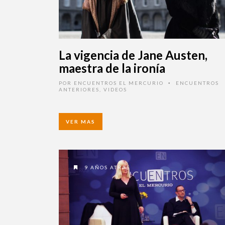
La vigencia de Jane Austen,
maestra de la ironía
POR
ENCUENTROS EL MERCURIO
ENCUENTROS
•
ANTERIORES
,
VIDEOS
VER MAS
9 AÑOS ATRAS