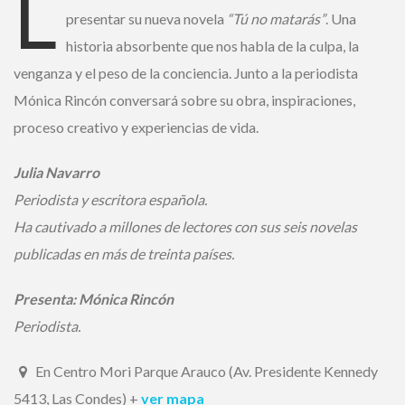
L
presentar su nueva novela
“Tú no matarás”
. Una
historia absorbente que nos habla de la culpa, la
Ingrese acá
venganza y el peso de la conciencia. Junto a la periodista
Mónica Rincón conversará sobre su obra, inspiraciones,
¿Olvidó su contraseña?
proceso creativo y experiencias de vida.
Julia Navarro
Periodista y escritora española.
¿ No tiene una suscripción digital a
Ha cautivado a millones de lectores con sus seis novelas
Encuentros El Mercurio ?
publicadas en más de treinta países.
Suscríbase
Presenta: Mónica Rincón
Periodista.
¿Alguna duda o consulta?
En Centro Mori Parque Arauco (Av. Presidente Kennedy
Llámenos al
+562 27536300
ó escríbanos a
soportedigital@mercurio.cl
5413, Las Condes)
+
ver mapa