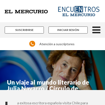
×
Suscríbase y continúe
informándose sin límites.
SUSCRIBIRSE
INICIAR SESIÓN
Un espacio para informarse y reflexionar con
los distintos actores de la noticia y del que
Atención a suscriptores
hacer nacional e internacional que están
marcando pauta en las más diversas áreas
del conocimiento.
Contenidos editoriales, periodísticos y
culturales en múltiples disciplinas.
Si ya es suscriptor de Encuentros El Mercurio:
Un viaje al mundo literario de
Julia Navarro / Círculo de
lectura
a exitosa escritora española visita Chile para