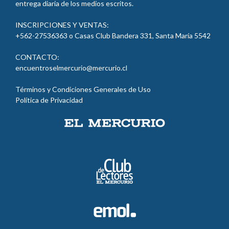
Entregamos a la comunidad contenidos editoriales,
periodísticos y culturales, a través de distintas modalidades,
que relacionen a El Mercurio con la sociedad, más allá de la
entrega diaria de los medios escritos.
INSCRIPCIONES Y VENTAS:
+562-27536363 o Casas Club Bandera 331, Santa María
5542
CONTACTO:
encuentroselmercurio@mercurio.cl
Términos y Condiciones Generales de Uso
Política de Privacidad