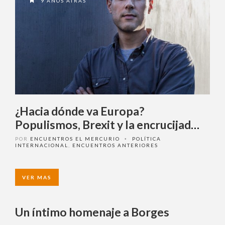
9 AÑOS ATRAS
¿Hacia dónde va Europa?
Populismos, Brexit y la
encrucijada alemana
POR
ENCUENTROS EL MERCURIO
POLÍTICA
•
INTERNACIONAL
,
ENCUENTROS ANTERIORES
VER MAS