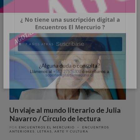
Ingrese acá
¿Olvidó su contraseña?
7 AÑOS ATRAS
¿ No tiene una suscripción digital a
Encuentros El Mercurio ?
Suscríbase
Un viaje al mundo literario de Julia
Navarro / Círculo de lectura
¿Alguna duda o consulta?
POR
ENCUENTROS EL MERCURIO
ENCUENTROS
•
Llámenos al
+562 27536300
ó escríbanos a
ANTERIORES
,
LETRAS, ARTE Y CULTURA
soportedigital@mercurio.cl