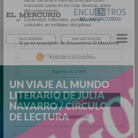
×
Suscríbase y continúe
informándose sin límites.
SUSCRIBIRSE
INICIAR SESIÓN
Un espacio para informarse y reflexionar con
los distintos actores de la noticia y del que
Atención a suscriptores
hacer nacional e internacional que están
marcando pauta en las más diversas áreas
del conocimiento.
Contenidos editoriales, periodísticos y
UN VIAJE AL MUNDO
culturales en múltiples disciplinas.
LITERARIO DE JULIA
Si ya es suscriptor de Encuentros El Mercurio:
NAVARRO / CÍRCULO
DE LECTURA