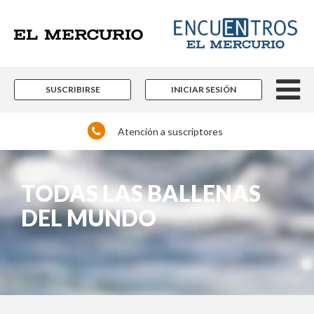
×
Suscríbase y continúe
informándose sin límites.
SUSCRIBIRSE
INICIAR SESIÓN
Un espacio para informarse y reflexionar con
los distintos actores de la noticia y del que
hacer nacional e internacional que están
Atención a suscriptores
marcando pauta en las más diversas áreas
del conocimiento.
Contenidos editoriales, periodísticos y
culturales en múltiples disciplinas.
TODAS LAS BALLENAS
DEL MUNDO
Si ya es suscriptor de Encuentros El Mercurio: